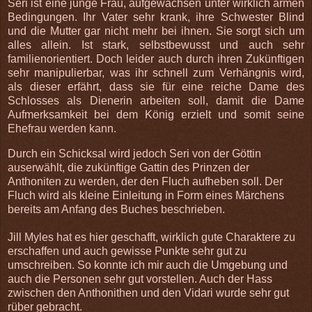
Seri ist eine junge Frau, aufgewachsen unter wirklich armen
Bedingungen. Ihr Vater sehr krank, ihre Schwester Blind
und die Mutter gar nicht mehr bei ihnen. Sie sorgt sich um
alles allein. Ist stark, selbstbewusst und auch sehr
familienorientiert. Doch leider auch durch ihren Zukünftigen
sehr manipulierbar, was ihr schnell zum Verhängnis wird,
als dieser erfährt, dass sie für eine reiche Dame des
Schlosses als Dienerin arbeiten soll, damit die Dame
Aufmerksamkeit bei dem König erzielt und somit seine
Ehefrau werden kann.
Durch ein Schicksal wird jedoch Seri von der Göttin
auserwählt, die zukünftige Gattin des Prinzen der
Anthoniten zu werden, der den Fluch aufheben soll. Der
Fluch wird als kleine Einleitung in Form eines Märchens
bereits am Anfang des Buches beschrieben.
Jill Myles hat es hier geschafft, wirklich gute Charaktere zu
erschaffen und auch gewisse Punkte sehr gut zu
umschreiben. So konnte ich mir auch die Umgebung und
auch die Personen sehr gut vorstellen. Auch der Hass
zwischen den Anthonithen und den Vidari wurde sehr gut
rüber gebracht.